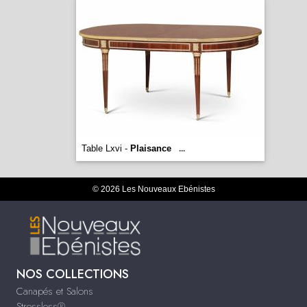
Table Lxvi -
Plaisance
...
© 2026 Les Nouveaux Ebénistes
NOS COLLECTIONS
Canapés et Salons
Stressless®