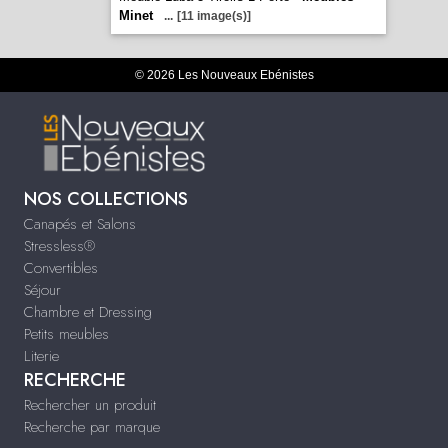
Minet
...
[11 image(s)]
© 2026 Les Nouveaux Ebénistes
NOS COLLECTIONS
Canapés et Salons
Stressless®
Convertibles
Séjour
Chambre et Dressing
Petits meubles
Literie
RECHERCHE
Rechercher un produit
Recherche par marque