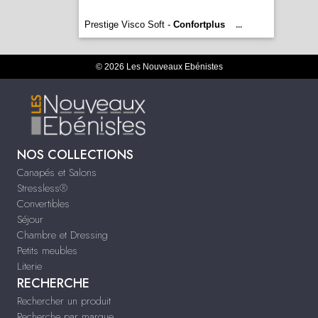
Prestige Visco Soft -
Confortplus
...
© 2026 Les Nouveaux Ebénistes
NOS COLLECTIONS
Canapés et Salons
Stressless®
Convertibles
Séjour
Chambre et Dressing
Petits meubles
Literie
RECHERCHE
Rechercher un produit
Recherche par marque