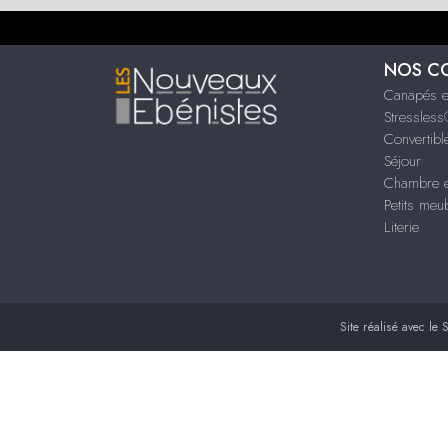
NOS C
Canapés e
Stressles
Convertibl
Séjour
Chambre e
Petits meu
Literie
Site réalisé avec le
S