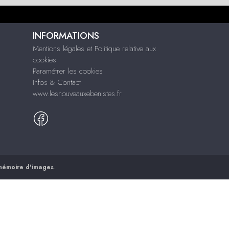
INFORMATIONS
Mentions légales et Politique relative aux
cookies
Paramétrer les cookies
Infos & Contact
www.lesnouveauxebenistes.fr
mémoire d'images
.