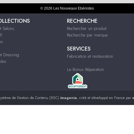
© 2026 Les Nouveaux Ebénistes
OLLECTIONS
RECHERCHE
t Salons
Rechercher un produit
s®
Recherche par marque
es
SERVICES
t Dressing
Fabrication et restauration
bles
Le Bonus Réparation
ystème de Gestion de Contenu (SGC)
imagenia
, créé et développé en France par