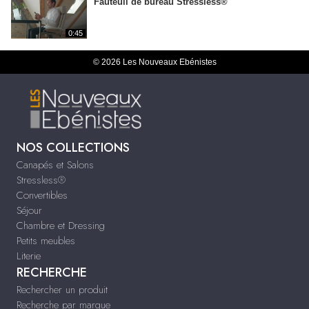
Fauteuil de bureau Stressless®
0:45
© 2026 Les Nouveaux Ebénistes
NOS COLLECTIONS
Canapés et Salons
Stressless®
Convertibles
Séjour
Chambre et Dressing
Petits meubles
Literie
RECHERCHE
Rechercher un produit
Recherche par marque