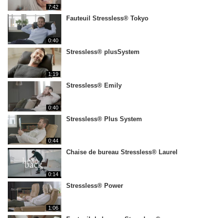
7:42
Fauteuil Stressless® Tokyo
0:40
Stressless® plusSystem
1:19
Stressless® Emily
0:40
Stressless® Plus System
0:44
Chaise de bureau Stressless® Laurel
0:14
Stressless® Power
1:06