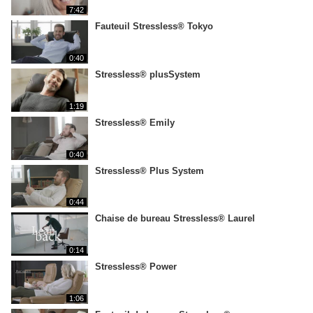
7:42
Fauteuil Stressless® Tokyo
0:40
Stressless® plusSystem
1:19
Stressless® Emily
0:40
Stressless® Plus System
0:44
Chaise de bureau Stressless® Laurel
0:14
Stressless® Power
1:06