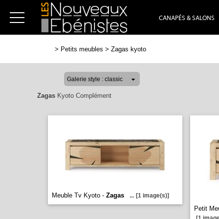
CANAPÉS & SALONS
>
Petits meubles
>
Zagas kyoto
Zagas
Kyoto Complément
Meuble Tv Kyoto -
Zagas
...
[1 image(s)]
Petit Me
[1 image