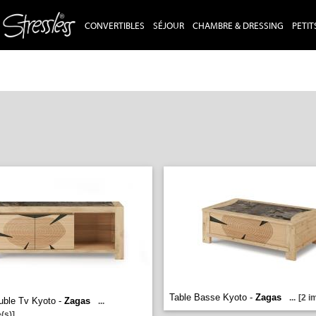
CONVERTIBLES
SÉJOUR
CHAMBRE & DRESSING
PETIT
Table Basse Kyoto -
Zagas
...
[2 i
uble Tv Kyoto -
Zagas
...
(s)]