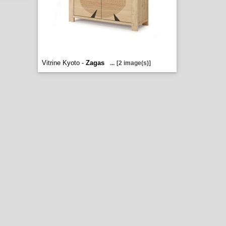
Vitrine Kyoto -
Zagas
...
[2 image(s)]