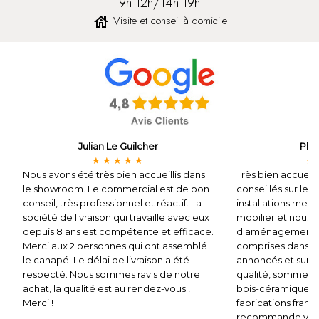
9h-12h/14h-19h
Visite et conseil à domicile
house
Julian Le Guilcher
Phil
★ ★ ★ ★ ★
★ 
Nous avons été très bien accueillis dans
Très bien accueill
le showroom. Le commercial est de bon
conseillés sur le
conseil, très professionnel et réactif. La
installations mett
société de livraison qui travaille avec eux
mobilier et nous 
depuis 8 ans est compétente et efficace.
d'aménagement. Li
Merci aux 2 personnes qui ont assemblé
comprises dans le 
le canapé. Le délai de livraison a été
annoncés et sur r
respecté. Nous sommes ravis de notre
qualité, somme ra
achat, la qualité est au rendez-vous !
bois-céramique, c
Merci !
fabrications franç
recommande vive